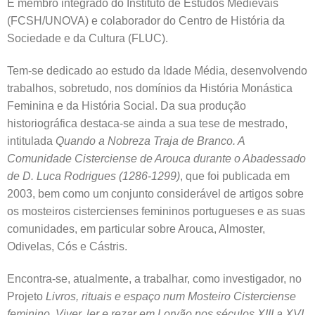
É membro integrado do Instituto de Estudos Medievais
(FCSH/UNOVA) e colaborador do Centro de História da
Sociedade e da Cultura (FLUC).
Tem-se dedicado ao estudo da Idade Média, desenvolvendo
trabalhos, sobretudo, nos domínios da História Monástica
Feminina e da História Social. Da sua produção
historiográfica destaca-se ainda a sua tese de mestrado,
intitulada
Quando a Nobreza Traja de Branco. A
Comunidade Cisterciense de Arouca durante o Abadessado
de D. Luca Rodrigues (1286-1299)
, que foi publicada em
2003, bem como um conjunto considerável de artigos sobre
os mosteiros cistercienses femininos portugueses e as suas
comunidades, em particular sobre Arouca, Almoster,
Odivelas, Cós e Cástris.
Encontra-se, atualmente, a trabalhar, como investigador, no
Projeto
Livros, rituais e espaço num Mosteiro Cisterciense
feminino. Viver, ler e rezar em Lorvão nos séculos XIII a XVI