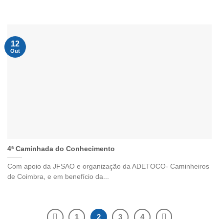
12
Out
4ª Caminhada do Conhecimento
Com apoio da JFSAO e organização da ADETOCO- Caminheiros
de Coimbra, e em benefício da...
1
2
3
4