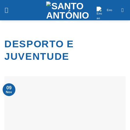
Saltar
conteúdo
Erro
DESPORTO E
JUVENTUDE
09
Nov