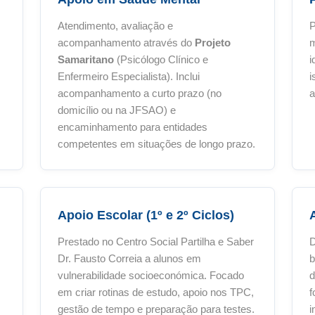
Atendimento, avaliação e
P
acompanhamento através do
Projeto
m
Samaritano
(Psicólogo Clínico e
i
Enfermeiro Especialista). Inclui
i
acompanhamento a curto prazo (no
a
domicílio ou na JFSAO) e
encaminhamento para entidades
competentes em situações de longo prazo.
Apoio Escolar (1º e 2º Ciclos)
Prestado no Centro Social Partilha e Saber
D
Dr. Fausto Correia a alunos em
b
vulnerabilidade socioeconómica. Focado
d
em criar rotinas de estudo, apoio nos TPC,
f
gestão de tempo e preparação para testes.
i