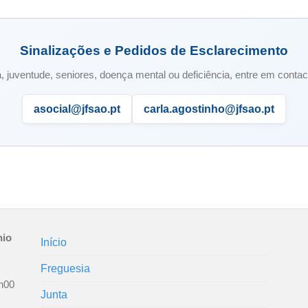
Sinalizações e Pedidos de Esclarecimento
, juventude, seniores, doença mental ou deficiência, entre em contacto
asocial@jfsao.pt
carla.agostinho@jfsao.pt
nio
Início
Freguesia
h00
Junta