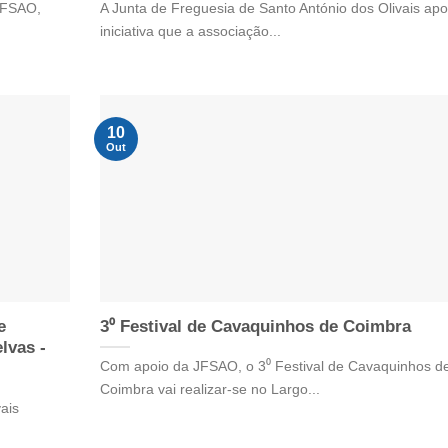
 JFSAO,
A Junta de Freguesia de Santo António dos Olivais apo
iniciativa que a associação...
10
Out
e
3⁰ Festival de Cavaquinhos de Coimbra
lvas -
Com apoio da JFSAO, o 3⁰ Festival de Cavaquinhos d
Coimbra vai realizar-se no Largo...
ais