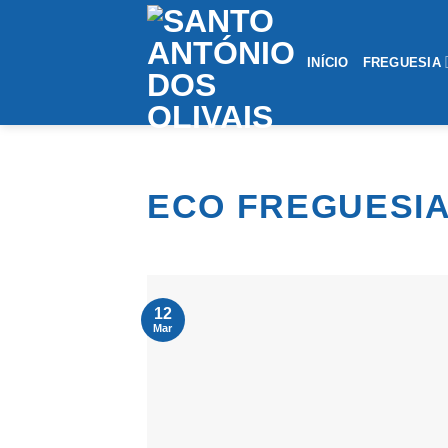
Saltar
conteúdo
INÍCIO
FREGUESIA
ECO FREGUESI
12
Mar