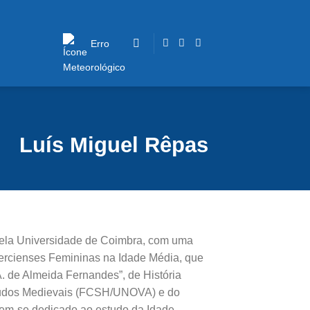
Erro
Luís Miguel Rêpas
pela Universidade de Coimbra, com uma
tercienses Femininas na Idade Média, que
. de Almeida Fernandes”, de História
Estudos Medievais (FCSH/UNOVA) e do
Tem-se dedicado ao estudo da Idade