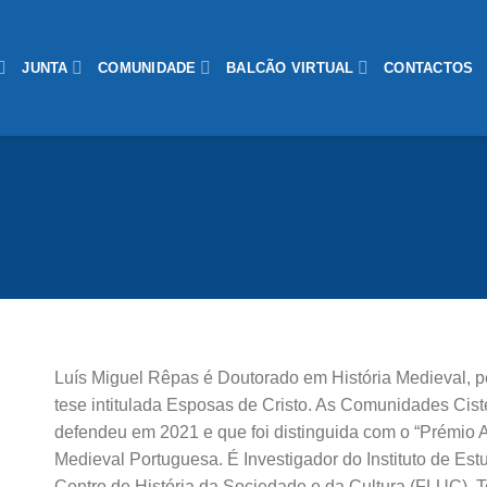
JUNTA
COMUNIDADE
BALCÃO VIRTUAL
CONTACTOS
Luís Miguel Rêpas é Doutorado em História Medieval, 
tese intitulada Esposas de Cristo. As Comunidades Cis
defendeu em 2021 e que foi distinguida com o “Prémio A
Medieval Portuguesa. É Investigador do Instituto de 
Centro de História da Sociedade e da Cultura (FLUC). 