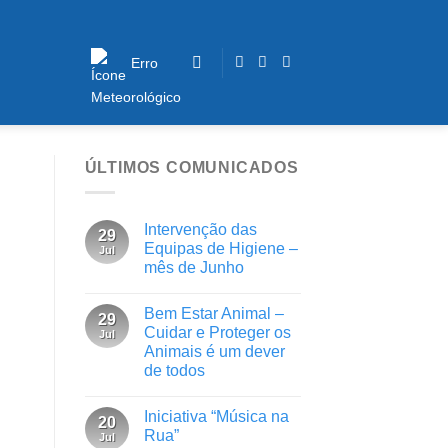
Erro
ÚLTIMOS COMUNICADOS
Intervenção das
29
Equipas de Higiene –
Jul
mês de Junho
Bem Estar Animal –
29
Cuidar e Proteger os
Jul
Animais é um dever
de todos
Iniciativa “Música na
20
Rua”
Jul