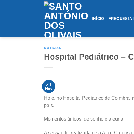
Saltar
conteúdo
INÍCIO
FREGUESIA
NOTÍCIAS
Hospital Pediátrico – 
21
Nov
Hoje, no Hospital Pediátrico de Coimbra,
pais.
Momentos únicos, de sonho e alegria.
A sessão foi realizada pela Alice Cardoso