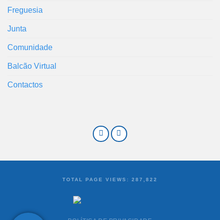
Freguesia
Junta
Comunidade
Balcão Virtual
Contactos
TOTAL PAGE VIEWS:
287,822