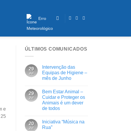
Erro
ÚLTIMOS COMUNICADOS
Intervenção das
29
Equipas de Higiene –
Jul
mês de Junho
Bem Estar Animal –
29
Cuidar e Proteger os
Jul
Animais é um dever
de todos
m e
 25
Iniciativa “Música na
20
Rua”
Jul