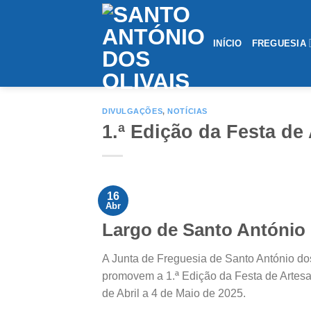
Saltar
conteúdo
INÍCIO
FREGUESIA
DIVULGAÇÕES
,
NOTÍCIAS
1.ª Edição da Festa d
16
Abr
Largo de Santo António 
A Junta de Freguesia de Santo António do
promovem a 1.ª Edição da Festa de Artesa
de Abril a 4 de Maio de 2025.