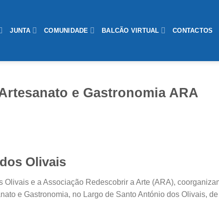
JUNTA
COMUNIDADE
BALCÃO VIRTUAL
CONTACTOS
e Artesanato e Gastronomia ARA
dos Olivais
s Olivais e a Associação Redescobrir a Arte (ARA), coorganiza
nato e Gastronomia, no Largo de Santo António dos Olivais, de