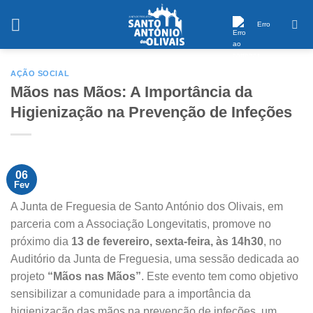
Saltar
conteúdo
Erro
AÇÃO SOCIAL
Mãos nas Mãos: A Importância da
Higienização na Prevenção de Infeções
06
Fev
A Junta de Freguesia de Santo António dos Olivais, em
parceria com a Associação Longevitatis, promove no
próximo dia
13 de fevereiro, sexta-feira, às 14h30
, no
Auditório da Junta de Freguesia, uma sessão dedicada ao
projeto
“Mãos nas Mãos”
. Este evento tem como objetivo
sensibilizar a comunidade para a importância da
higienização das mãos na prevenção de infeções, um