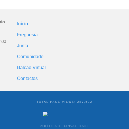
nio
Início
Freguesia
h00
Junta
Comunidade
Balcão Virtual
Contactos
TOTAL PAGE VIEWS:
287,532
POLÍTICA DE PRIVACIDADE