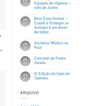
29
Equipas de Higiene –
Jul
mês de Junho
Bem Estar Animal –
29
Cuidar e Proteger os
Jul
Animais é um dever
de todos
m
Iniciativa “Música na
20
Rua”
Jul
em
Concerto de Pedro
15
Janela
Jul
IV Edição da Gala de
14
Talentos
Jul
ARQUIVO