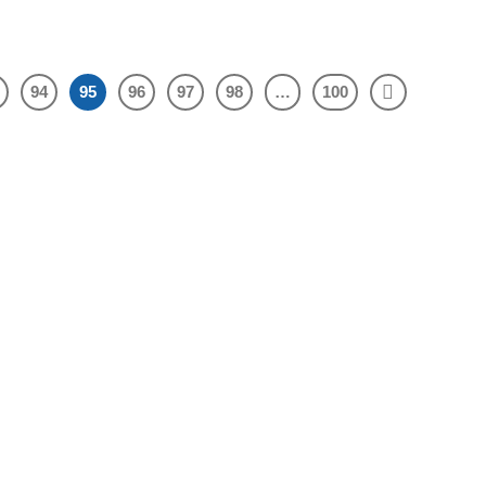
94
95
96
97
98
…
100