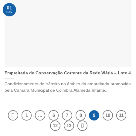
01
Fev
Empreitada de Conservação Corrente da Rede Viária – Lote 4
Condicionamento de trânsito no âmbito da empreitada promovida
pela Câmara Municipal de Coimbra Alameda Infante...
1
…
6
7
8
9
10
11
12
13