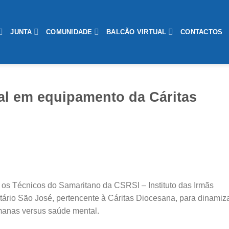
JUNTA
COMUNIDADE
BALCÃO VIRTUAL
CONTACTOS
l em equipamento da Cáritas
, os Técnicos do Samaritano da CSRSI – Instituto das Irmãs
tário São José, pertencente à Cáritas Diocesana, para dinamiza
manas versus saúde mental.