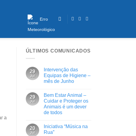
Erro
ÚLTIMOS COMUNICADOS
Intervenção das
29
Equipas de Higiene –
Jul
mês de Junho
Bem Estar Animal –
29
Cuidar e Proteger os
Jul
Animais é um dever
de todos
r a
Iniciativa “Música na
20
Rua”
Jul