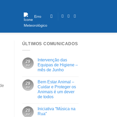
Erro
ÚLTIMOS COMUNICADOS
Intervenção das
29
Equipas de Higiene –
Jul
mês de Junho
Bem Estar Animal –
29
 de
Cuidar e Proteger os
Jul
Animais é um dever
de todos
Iniciativa “Música na
20
Rua”
Jul