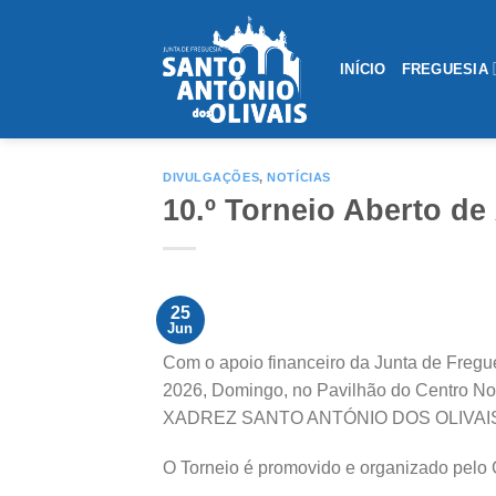
Saltar
conteúdo
INÍCIO
FREGUESIA
DIVULGAÇÕES
,
NOTÍCIAS
10.º Torneio Aberto de
25
Jun
Com o apoio financeiro da Junta de Fregu
2026, Domingo, no Pavilhão do Centro N
XADREZ SANTO ANTÓNIO DOS OLIVAIS,
O Torneio é promovido e organizado pelo 