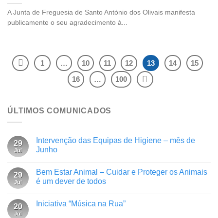
A Junta de Freguesia de Santo António dos Olivais manifesta
publicamente o seu agradecimento à...
1
…
10
11
12
13
14
15
16
…
100
ÚLTIMOS COMUNICADOS
Intervenção das Equipas de Higiene – mês de
29
Junho
Jul
Bem Estar Animal – Cuidar e Proteger os Animais
29
é um dever de todos
Jul
Iniciativa “Música na Rua”
20
Jul