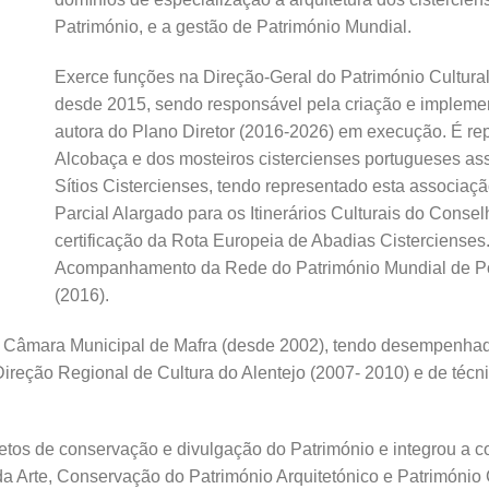
Património, e a gestão de Património Mundial.
Exerce funções na Direção-Geral do Património Cultural
desde 2015, sendo responsável pela criação e implemen
autora do Plano Diretor (2016-2026) em execução. É r
Alcobaça e dos mosteiros cistercienses portugueses as
Sítios Cistercienses, tendo representado esta associaç
Parcial Alargado para os Itinerários Culturais do Cons
certificação da Rota Europeia de Abadias Cisterciense
Acompanhamento da Rede do Património Mundial de P
(2016).
da Câmara Municipal de Mafra (desde 2002), tendo desempenha
reção Regional de Cultura do Alentejo (2007- 2010) e de técn
jetos de conservação e divulgação do Património e integrou a 
a da Arte, Conservação do Património Arquitetónico e Património 