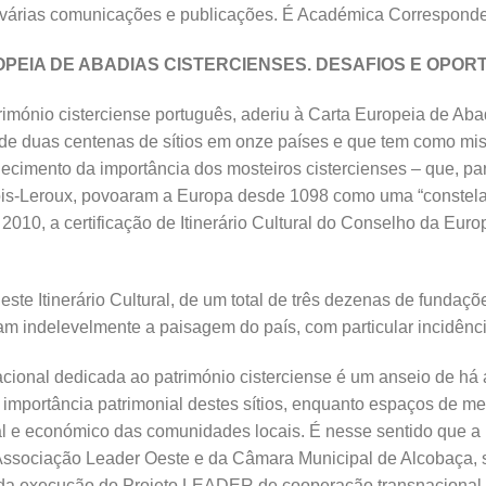
de várias comunicações e publicações. É Académica Correspond
PEIA DE ABADIAS CISTERCIENSES. DESAFIOS E OPOR
rimónio cisterciense português, aderiu à Carta Europeia de Aba
 de duas centenas de sítios em onze países e que tem como mi
ecimento da importância dos mosteiros cistercienses – que, pa
ois-Leroux, povoaram a Europa desde 1098 como uma “constelaç
 2010, a certificação de Itinerário Cultural do Conselho da Eu
te Itinerário Cultural, de um total de três dezenas de fundaç
aram indelevelmente a paisagem do país, com particular incidênc
cional dedicada ao património cisterciense é um anseio de há 
na importância patrimonial destes sítios, enquanto espaços de
ial e económico das comunidades locais. É nesse sentido que a 
Associação Leader Oeste e da Câmara Municipal de Alcobaça, s
 da execução do Projeto LEADER de cooperação transnacional “Ci