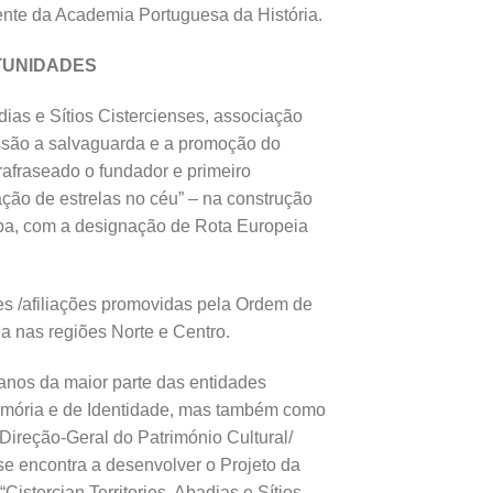
ente da Academia Portuguesa da História.
TUNIDADES
dias e Sítios Cistercienses, associação
ssão a salvaguarda e a promoção do
rafraseado o fundador e primeiro
ão de estrelas no céu” – na construção
ropa, com a designação de Rota Europeia
ões /afiliações promovidas pela Ordem de
ia nas regiões Norte e Centro.
anos da maior parte das entidades
 memória e de Identidade, mas também como
Direção-Geral do Património Cultural/
e encontra a desenvolver o Projeto da
stercian Territories. Abadias e Sítios