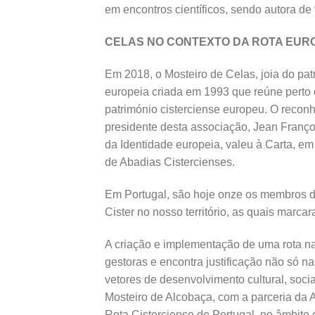
em encontros científicos, sendo autora 
CELAS NO CONTEXTO DA ROTA EURO
Em 2018, o Mosteiro de Celas, joia do pat
europeia criada em 1993 que reúne perto
património cisterciense europeu. O reconh
presidente desta associação, Jean Franç
da Identidade europeia, valeu à Carta, em
de Abadias Cistercienses.
Em Portugal, são hoje onze os membros des
Cister no nosso território, as quais marc
A criação e implementação de uma rota na
gestoras e encontra justificação não só 
vetores de desenvolvimento cultural, soc
Mosteiro de Alcobaça, com a parceria da 
Rota Cisterciense de Portugal, no âmbito